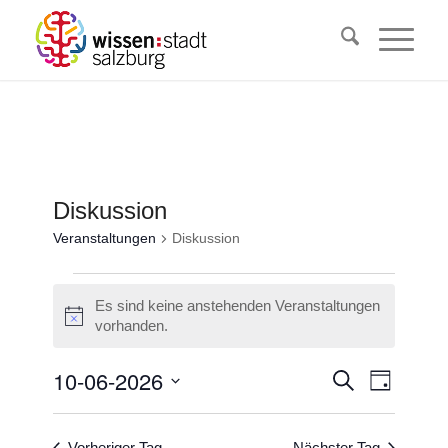
Diskussion
Veranstaltungen
Diskussion
Veranstaltungen
Es sind keine anstehenden Veranstaltungen
für
Hinweis
vorhanden.
10.
Juni
Veransta
10-06-2026
Veranst
Suche
Tag
Ansicht
2026
Suche
Datum
Navigat
wählen.
und
Vorheriger Tag
Nächster Tag