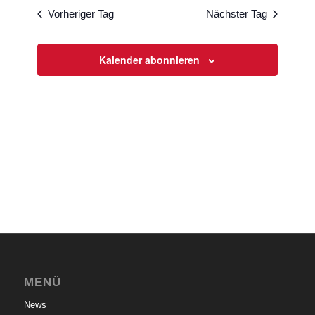
wählen.
und
Vorheriger Tag
Nächster Tag
Ansichten
Navigati
Kalender abonnieren
MENÜ
News