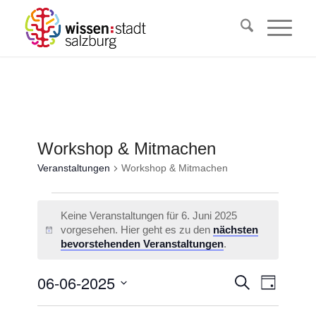
Workshop & Mitmachen
Veranstaltungen
Workshop & Mitmachen
Veranstaltungen
Keine Veranstaltungen für 6. Juni 2025
für
vorgesehen. Hier geht es zu den
nächsten
Hinweis
6.
bevorstehenden Veranstaltungen
.
Juni
Veransta
06-06-2025
Veranst
Suche
2025
Tag
Ansicht
Suche
Datum
Navigat