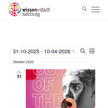
Veranstaltungen
Veransta
31-10-2025
 - 
10-04-2026
Veranst
Suche
Liste
Ansicht
Suche
Datum
Navigat
Oktober 2025
wählen.
und
Ansichten
FR.
31
Navigati