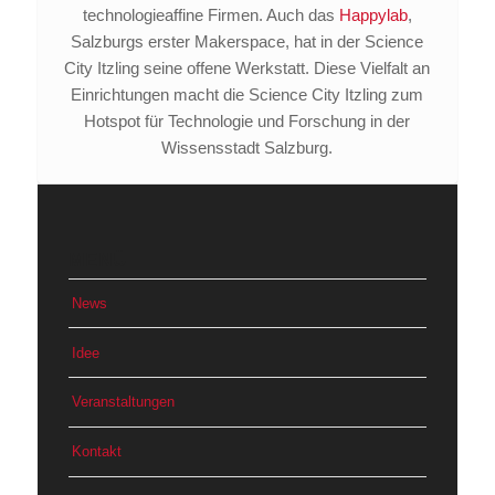
technologieaffine Firmen. Auch das
Happylab
,
Salzburgs erster Makerspace, hat in der Science
City Itzling seine offene Werkstatt. Diese Vielfalt an
Einrichtungen macht die Science City Itzling zum
Hotspot für Technologie und Forschung in der
Wissensstadt Salzburg.
MENÜ
News
Idee
Veranstaltungen
Kontakt