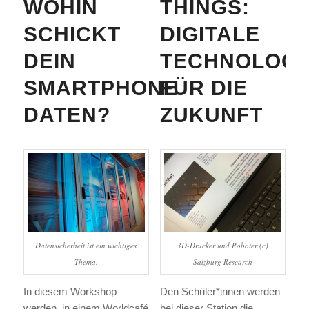
WOHIN
THINGS:
SCHICKT
DIGITALE
DEIN
TECHNOLOGI
SMARTPHONE
FÜR DIE
DATEN?
ZUKUNFT
Datensicherheit ist ein wichtiges
3D-Drucker und Roboter (c)
Thema.
Salzburg Research
In diesem Workshop
Den Schüler*innen werden
werden, in einem Worldcafé
bei dieser Station die