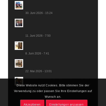
„Out of the Box“ 2026: Vier Projekte bringen
neue Perspektiven in Salzburgs Stadtraum
30. Juni 2026 - 15:24
Archive in der Wissensstadt Salzburg
unterzeichnen gemeinsame Deklaration zum
Schutz von Kulturgut
11. Juni 2026 - 7:50
Kunst*volle Schatzkammern: Tage der
Archive öffnen von 8. bis 12. Juni ihre Türen
8. Juni 2026 - 7:41
Call „ZWISCHENSPIEL“: Leerstand mit
kreativen Ideen füllen
22. Mai 2026 - 13:01
Call „Blind Date“: neue Begegnungen in der
Kultur
Diese Website nutzt Cookies. Bitte stimmen Sie der
8. Mai 2026 - 8:27
Verwendung zu oder passen Sie Ihre Einstellungen auf
Wunsch an.
Akzeptieren
Einstellungen anpassen