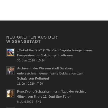
NEUIGKEITEN AUS DER
WISSENSSTADT
„Out of the Box“ 2026: Vier Projekte bringen neue
Perspektiven in Salzburgs Stadtraum
30. Juni 2026 - 15:24
Archive in der Wissensstadt Salzburg
unterzeichnen gemeinsame Deklaration zum
Schutz von Kulturgut
11. Juni 2026 - 7:50
Kunst*volle Schatzkammern: Tage der Archive
öffnen von 8. bis 12. Juni ihre Türen
8. Juni 2026 - 7:41