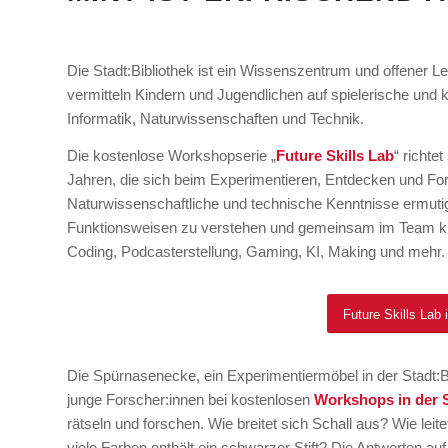
Die Stadt:Bibliothek ist ein Wissenszentrum und offener L
vermitteln Kindern und Jugendlichen auf spielerische und
Informatik, Naturwissenschaften und Technik.
Die kostenlose Workshopserie „
Future Skills Lab
“ richte
Jahren, die sich beim Experimentieren, Entdecken und Fo
Naturwissenschaftliche und technische Kenntnisse ermuti
Funktionsweisen zu verstehen und gemeinsam im Team kre
Coding, Podcasterstellung, Gaming, KI, Making und mehr.
Future Skills Lab 
Die Spürnasenecke, ein Experimentiermöbel in der Stadt:Bi
junge Forscher:innen bei kostenlosen
Workshops in der 
rätseln und forschen. Wie breitet sich Schall aus? Wie l
viele Farben enthält ein schwarzer Stift? Die Antworten auf