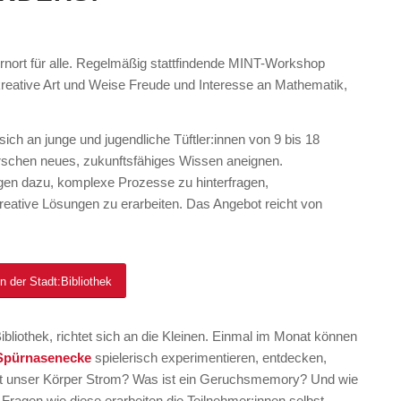
ernort für alle. Regelmäßig stattfindende MINT-Workshop
 kreative Art und Weise Freude und Interesse an Mathematik,
t sich an junge und jugendliche Tüftler:innen von 9 bis 18
rschen neues, zukunftsfähiges Wissen aneignen.
gen dazu, komplexe Prozesse zu hinterfragen,
ative Lösungen zu erarbeiten. Das Angebot reicht von
in der Stadt:Bibliothek
bliothek, richtet sich an die Kleinen. Einmal im Monat können
Spürnasenecke
spielerisch experimentieren, entdecken,
eitet unser Körper Strom? Was ist ein Geruchsmemory? Und wie
 Fragen wie diese erarbeiten die Teilnehmer:innen selbst,