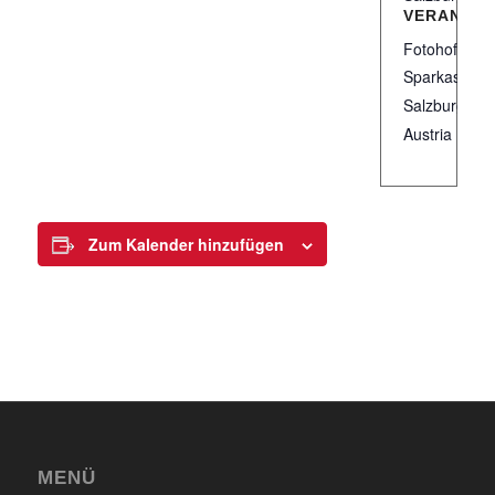
VERANST
Fotohof Arch
Sparkassens
Salzburg
,
Sa
Austria
Zum Kalender hinzufügen
MENÜ