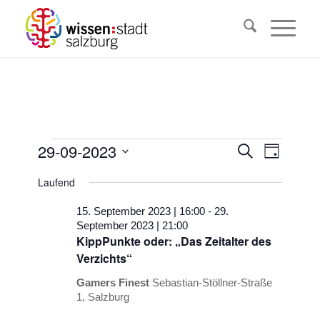
Veranstaltungen
Veransta
29-09-2023
Veranst
Suche
Tag
Ansicht
Suche
für
Datum
Navigat
Laufend
wählen.
und
29.
Ansichten
15. September 2023 | 16:00
-
29.
September
September 2023 | 21:00
Navigati
KippPunkte oder: „Das Zeitalter des
2023
Verzichts“
Gamers Finest
Sebastian-Stöllner-Straße
1, Salzburg