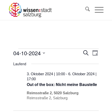
Veranstaltungen
Veransta
04-10-2024
Veranst
Suche
Tag
Ansicht
Suche
für
Datum
Navigat
Laufend
wählen.
und
4.
Ansichten
3. Oktober 2024 | 10:00
-
6. Oktober 2024 |
Oktober
17:00
Navigati
Out of the box: Nicht meine Baustelle
2024
Reimsstraße 2, 5020 Salzburg
Reimsstraße 2, Salzburg