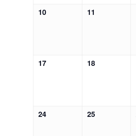
0
0
10
11
Veranstaltungen,
Veranstaltung
0
0
17
18
Veranstaltungen,
Veranstaltung
0
0
24
25
Veranstaltungen,
Veranstaltung