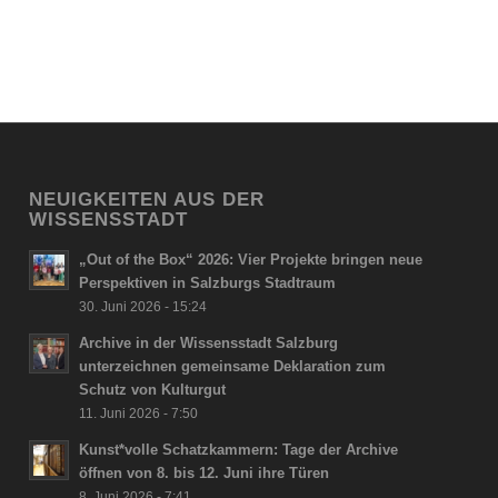
NEUIGKEITEN AUS DER
WISSENSSTADT
„Out of the Box“ 2026: Vier Projekte bringen neue
Perspektiven in Salzburgs Stadtraum
30. Juni 2026 - 15:24
Archive in der Wissensstadt Salzburg
unterzeichnen gemeinsame Deklaration zum
Schutz von Kulturgut
11. Juni 2026 - 7:50
Kunst*volle Schatzkammern: Tage der Archive
öffnen von 8. bis 12. Juni ihre Türen
8. Juni 2026 - 7:41