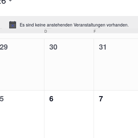
26
Es sind keine anstehenden Veranstaltungen vorhanden.
Hinweis
ittwoch
D
Donnerstag
F
Freitag
0
0
0
29
30
31
en,
Veranstaltungen,
Veranstaltungen,
Veranstalt
0
0
0
5
6
7
en,
Veranstaltungen,
Veranstaltungen,
Veranstalt