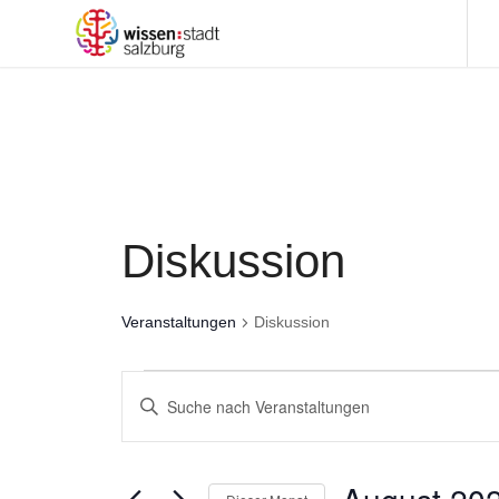
Diskussion
Veranstaltungen
Diskussion
Veranstaltungen
Veranstaltungen
Bitte
Suche
Schlüsselwort
und
eingeben.
Suche
Ansichten,