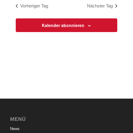
wählen.
und
Vorheriger Tag
Nächster Tag
Ansichten
Navigati
Kalender abonnieren
MENÜ
News