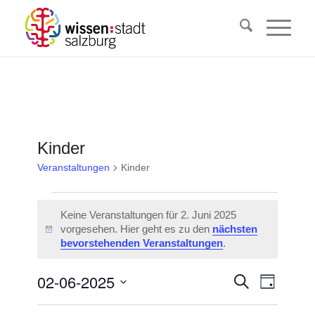
Kinder
Veranstaltungen
Kinder
Veranstaltungen
Keine Veranstaltungen für 2. Juni 2025
für
vorgesehen. Hier geht es zu den
nächsten
Hinweis
2.
bevorstehenden Veranstaltungen
.
Juni
Veransta
02-06-2025
Veranst
Suche
2025
Tag
Ansicht
Suche
Datum
Navigat