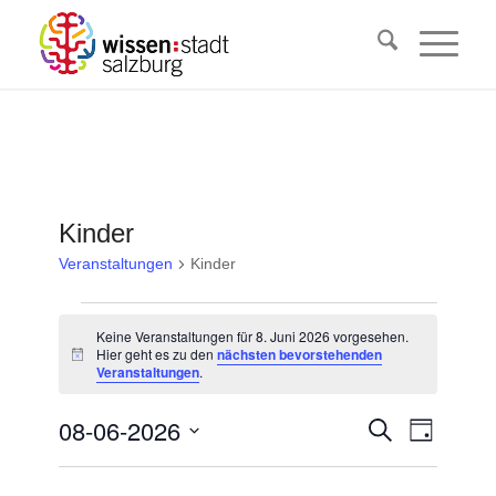
Kinder
Veranstaltungen
Kinder
Veranstaltungen
Keine Veranstaltungen für 8. Juni 2026 vorgesehen.
für
Hier geht es zu den
nächsten bevorstehenden
Hinweis
Veranstaltungen
.
8.
Juni
Veransta
08-06-2026
Veranst
Suche
Tag
2026
Ansicht
Suche
Datum
Navigat
wählen.
und