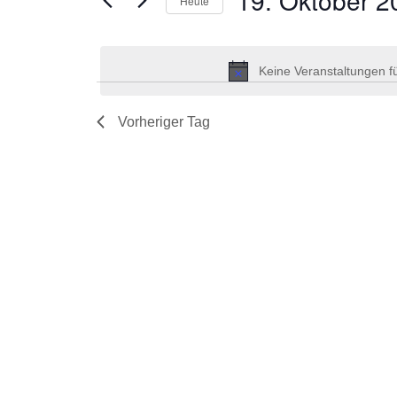
19. Oktober 2
Heute
nach
2025
Navigation
Veranstaltungen
Datum
Schlüsselwort.
wählen.
Keine Veranstaltungen f
Vorheriger Tag