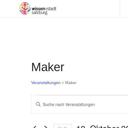
Maker
Veranstaltungen
Maker
Veranstaltungen
Veranstaltungen
Bitte
für
Suche
Schlüsselwort
19.
und
eingeben.
Oktober
Suche
Ansichten,