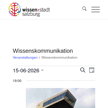
Wissenskommunikation
Veranstaltungen
Wissenskommunikation
Veranstaltungen
Veransta
15-06-2026
Veranst
Suche
Tag
Ansicht
für
Suche
Datum
Navigat
19:00
15.
wählen.
und
Juni
Ansichten
2026
Navigati