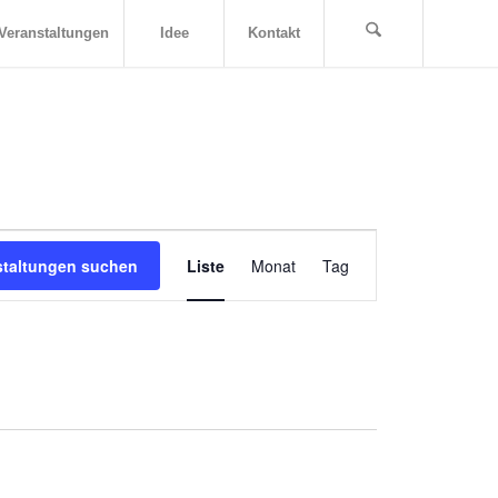
Veranstaltungen
Idee
Kontakt
Veranstaltung
staltungen suchen
Liste
Monat
Ansichten-
Tag
Navigation