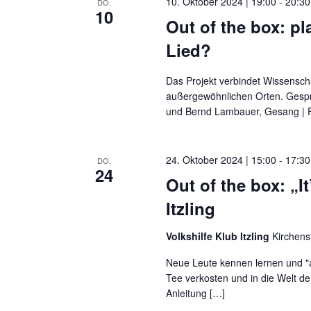
10. Oktober 2024 | 19:00
-
20:30
DO.
10
Out of the box: pl
Lied?
Das Projekt verbindet Wissensch
außergewöhnlichen Orten. Gesprä
und Bernd Lambauer, Gesang | 
24. Oktober 2024 | 15:00
-
17:30
DO.
24
Out of the box: „I
Itzling
Volkshilfe Klub Itzling
Kirchens
Neue Leute kennen lernen und "a
Tee verkosten und in die Welt de
Anleitung […]