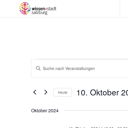
Veranstaltungen
Veranstaltungen
Bitte
Suche
Schlüsselwort
und
eingeben.
Suche
Ansichten,
10. Oktober 2
Heute
nach
Navigation
Veranstaltungen
Datum
Schlüsselwort.
wählen.
Oktober 2024