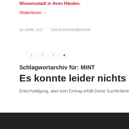
Wissensstadt in ihren Händen.
Weiterlesen
/
24. APRIL 2017
VON
EVA KRAXBERGER
1
2
3
4
Schlagwortarchiv für:
MINT
Es konnte leider nicht
Entschuldigung, aber kein Eintrag erfüllt Deine Suchkriteri